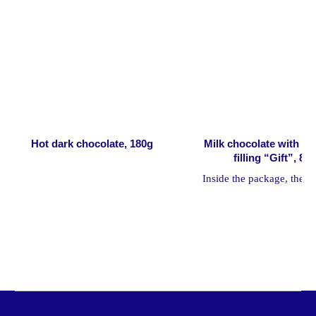
info@1717.ru
+7 985 333 17 17
Напишите нам
Онлайн-магазин
О нас
Hot dark chocolate, 180g
Milk chocolate with pi
О бренде
filling “Gift”, 80
О приложении
Inside the package, there i
О школе
which brings happiness 
Корпоративные подарки
needed by everyon
Услуги для бизнеса
Наши магазины
Часто задаваемые вопросы
Новости
Политика конфиденциальности