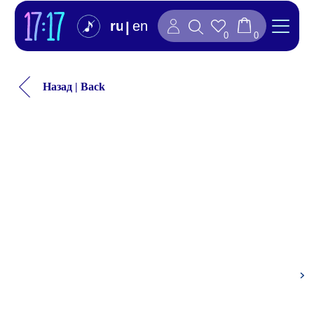
ru
en
|
0
0
Назад | Back