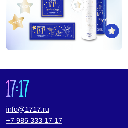
Новости
Политика конфиденциальности
Согласие на обработку
персональных данных
Документы
ООО «17:17»
127030, город Москва, ул. Новослободская, дом
20 помещение 25/1/2.
ИНН/КПП: 7708390174/ 770701001
ОГРН: 1207700394417