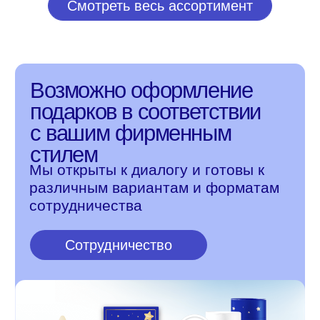
info@1717.ru
+7 985 333 17 17
Напишите нам
Онлайн-магазин
О нас
О бренде
О приложении
О школе
Корпоративные подарки
Услуги для бизнеса
Наши магазины
Часто задаваемые вопросы