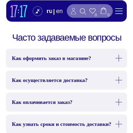
ru
en
|
0
0
Часто задаваемые вопросы
Как оформить заказ в магазине?
Как осуществляется доставка?
Как оплачивается заказ?
Если вы не нашли ответа на свой
вопрос, задайте его нам при помощи
Как узнать сроки и стоимость доставки?
формы обратной связи
в подвале