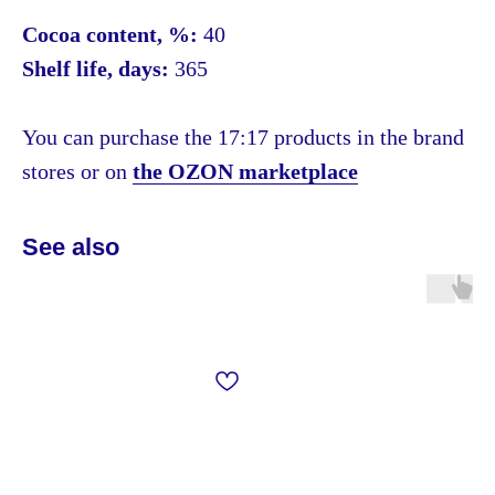
Cocoa content, %:
40
Shelf life, days:
365
You can purchase the 17:17 products in the brand
stores or on
the OZON marketplace
See also
info@1717.ru
+7 985 333 17 17