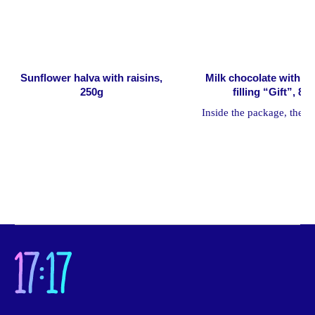
Напишите нам
Онлайн-магазин
Sunflower halva with raisins,
Milk chocolate with c
О нас
250g
filling “Gift”, 80
О бренде
Inside the package, there i
О приложении
which brings happiness 
О школе
needed by everyon
Корпоративные подарки
Услуги для бизнеса
Наши магазины
Часто задаваемые вопросы
Новости
Политика конфиденциальности
Согласие на обработку
персональных данных
Документы