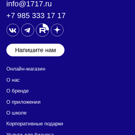
ООО «17:17»
127030, город Москва, ул. Новослободская, дом
20 помещение 25/1/2.
ИНН/КПП: 7708390174/ 770701001
ОГРН: 1207700394417