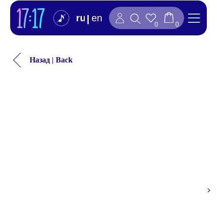
ru
en
|
0
0
Назад | Back