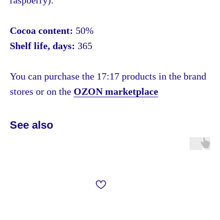
raspberry).
Cocoa content:
50%
Shelf life, days:
365
You can purchase the 17:17 products in the brand
stores or on the
OZON marketplace
See also
info@1717.ru
+7 985 333 17 17