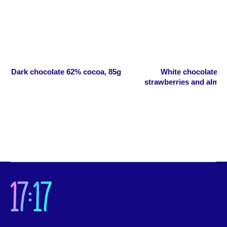
Напишите нам
Онлайн-магазин
О нас
Dark chocolate 62% cocoa, 85g
White chocolate w
О бренде
strawberries and almon
О приложении
cube “Fidelity”, 1
О школе
Корпоративные подарки
Услуги для бизнеса
Наши магазины
Часто задаваемые вопросы
Новости
Политика конфиденциальности
Согласие на обработку
персональных данных
Документы