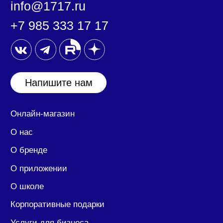
ООО «17:17»
127030, город Москва, ул. Новослободская, дом
20 помещение 25/1/2.
ИНН/КПП: 7708390174/ 770701001
ОГРН: 1207700394417