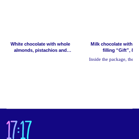
Напишите нам
Онлайн-магазин
White chocolate with whole
Milk chocolate with c
О нас
almonds, pistachios and
filling “Gift”, 80
О бренде
orange "Guiding Star", 80g
Inside the package, there i
О приложении
which brings happiness 
О школе
needed by everyon
Корпоративные подарки
Услуги для бизнеса
Наши магазины
Часто задаваемые вопросы
Новости
Политика конфиденциальности
Согласие на обработку
персональных данных
Документы