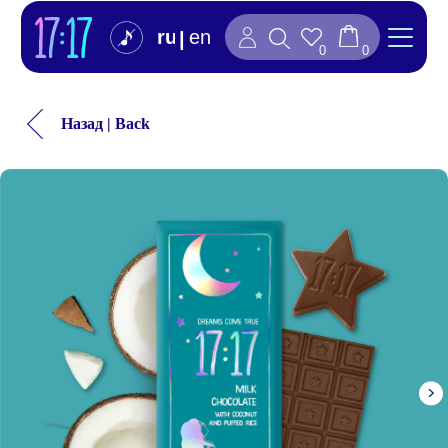
ru
en
|
0
0
Назад | Back