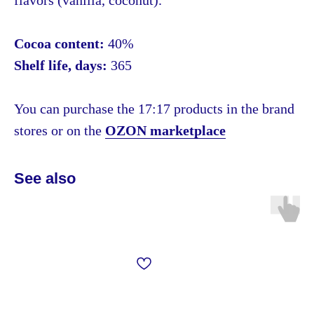
flavors (vanilla, coconut).
Cocoa content:
40%
Shelf life, days:
365
You can purchase the 17:17 products in the brand
stores or on the
OZON marketplace
See also
info@1717.ru
+7 985 333 17 17