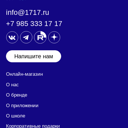
ООО «17:17»
127030, город Москва, ул. Новослободская, дом
20 помещение 25/1/2.
ИНН/КПП: 7708390174/ 770701001
ОГРН: 1207700394417