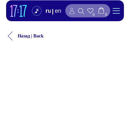
ru
en
|
0
0
Назад | Back