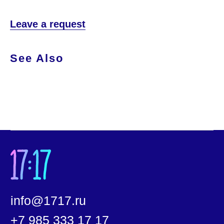
info@1717.ru
Leave a request
+7 985 333 17 17
See Also
Напишите нам
Онлайн-магазин
О нас
О бренде
О приложении
О школе
Корпоративные подарки
Услуги для бизнеса
Наши магазины
Часто задаваемые вопросы
Новости
Политика конфиденциальности