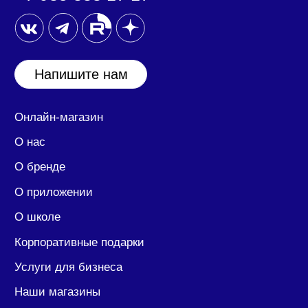
Согласие на обработку
персональных данных
Документы
ООО «17:17»
127030, город Москва, ул. Новослободская, дом
20 помещение 25/1/2.
ИНН/КПП: 7708390174/ 770701001
ОГРН: 1207700394417