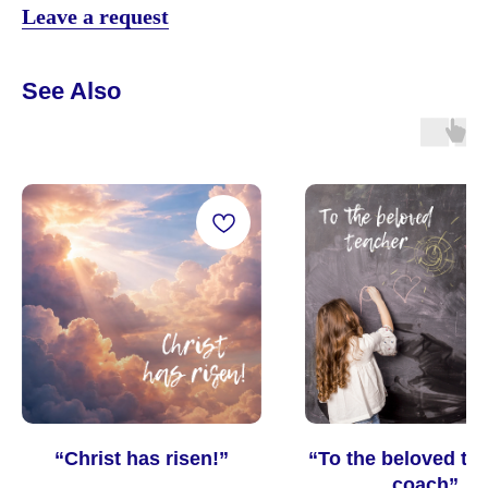
Leave a request
See Also
info@1717.ru
+7 985 333 17 17
“Christ has risen!”
“To the beloved tea
coach”