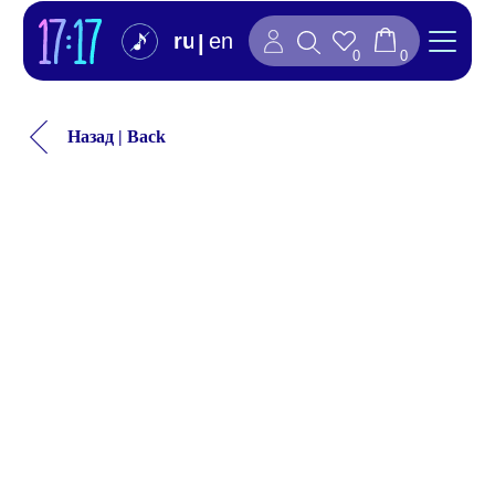
ru
en
|
0
0
Назад | Back