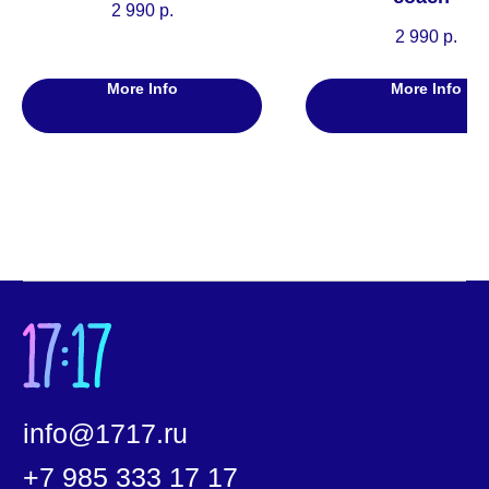
2 990
р.
Напишите нам
2 990
р.
Онлайн-магазин
More Info
More Info
О нас
О бренде
О приложении
О школе
Корпоративные подарки
Услуги для бизнеса
Наши магазины
Часто задаваемые вопросы
Новости
Политика конфиденциальности
Согласие на обработку
персональных данных
Документы
ООО «17:17»