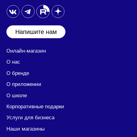
127030, город Москва, ул. Новослободская, дом
20 помещение 25/1/2.
ИНН/КПП: 7708390174/ 770701001
ОГРН: 1207700394417