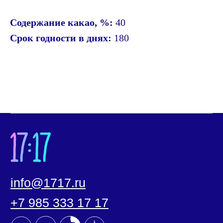
Онлайн-магазин
Содержание какао, %:
40
О нас
Срок годности в днях:
180
О бренде
О приложении
О школе
Корпоративные подарки
Услуги для бизнеса
Наши магазины
Часто задаваемые вопросы
Новости
Политика конфиденциальности
Согласие на обработку
персональных данных
Документы
ООО «17:17»
127030, город Москва, ул. Новослободская, дом