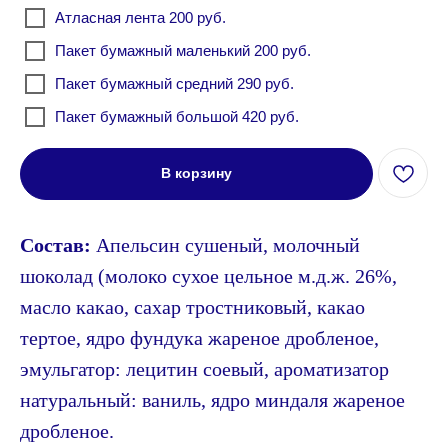
Атласная лента 200 руб.
Пакет бумажный маленький 200 руб.
Пакет бумажный средний 290 руб.
Пакет бумажный большой 420 руб.
В корзину
Состав:
Апельсин сушеный, молочный
шоколад (молоко сухое цельное м.д.ж. 26%,
масло какао, сахар тростниковый, какао
info@1717.ru
тертое, ядро фундука жареное дробленое,
+7 985 333 17 17
эмульгатор: лецитин соевый, ароматизатор
натуральный: ваниль, ядро миндаля жареное
дробленое.
Напишите нам