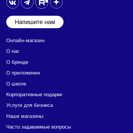
20 помещение 25/1/2.
ИНН/КПП: 7708390174/ 770701001
ОГРН: 1207700394417