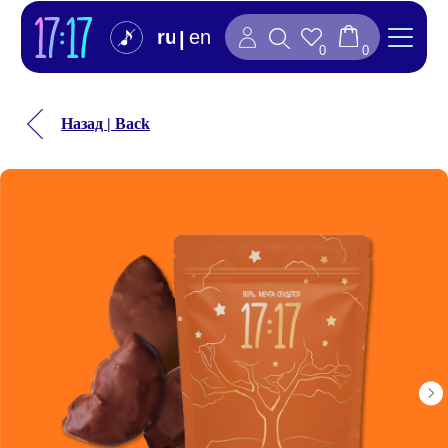
ru
en
|
0
0
Назад | Back